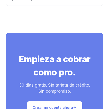
se almacenan con cifrado en reposo y en tránsito
Cada cotización y cuenta de cobro se puede
(HTTPS).
descargar como PDF en cualquier momento. Si
necesitas un export masivo escríbenos al soporte.
Empieza a cobrar
como pro.
30 días gratis. Sin tarjeta de crédito.
Sin compromiso.
Crear mi cuenta ahora