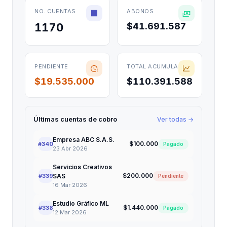
NO. CUENTAS
ABONOS
1170
$41.691.587
PENDIENTE
TOTAL ACUMULADO
$19.535.000
$110.391.588
Últimas cuentas de cobro
Ver todas →
Empresa ABC S.A.S.
$100.000
#340
Pagado
23 Abr 2026
Servicios Creativos
$200.000
#339
SAS
Pendiente
16 Mar 2026
Estudio Gráfico ML
$1.440.000
#338
Pagado
12 Mar 2026